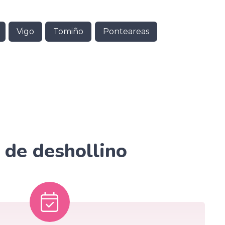
Vigo
Tomiño
Ponteareas
o de deshollino