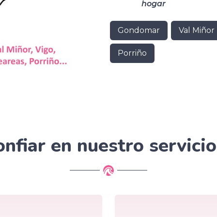
hogar
Gondomar
Val Miñor
Porriño
nfiar en nuestro servici