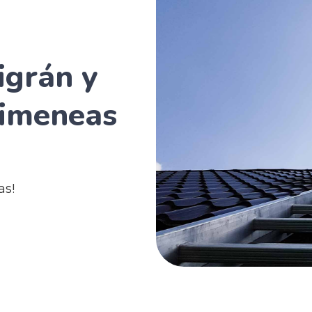
igrán y
himeneas
as!